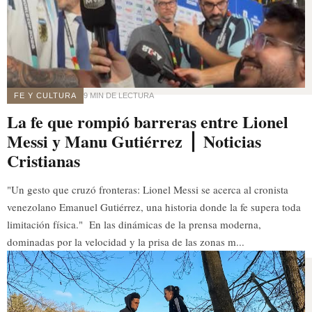
FE Y CULTURA
9 MIN DE LECTURA
La fe que rompió barreras entre Lionel
Messi y Manu Gutiérrez ⎪ Noticias
Cristianas
"Un gesto que cruzó fronteras: Lionel Messi se acerca al cronista
venezolano Emanuel Gutiérrez, una historia donde la fe supera toda
limitación física." En las dinámicas de la prensa moderna,
dominadas por la velocidad y la prisa de las zonas m...