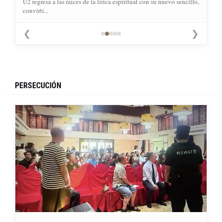
U2 regresa a las raíces de la lírica espiritual con su nuevo sencillo,
convirti...
❮
❯
PERSECUCIÓN