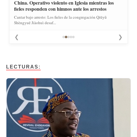
China. Operativo violento en Iglesia mientras los
fieles responden con himnos ante los arrestos
Cantar bajo arresto: Los fieles de la congregación Qiūyǔ
Shèngyuē Jiàohuì desaf...
❮
❯
LECTURAS: