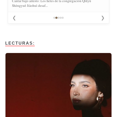
Cantar bajo arresto: Los fieles de la congregación Qiūyǔ
Shèngyuē Jiàohuì desaf...
❮
❯
LECTURAS: