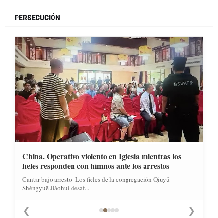
PERSECUCIÓN
China. Operativo violento en Iglesia mientras los
fieles responden con himnos ante los arrestos
Cantar bajo arresto: Los fieles de la congregación Qiūyǔ
Shèngyuē Jiàohuì desaf...
❮
❯