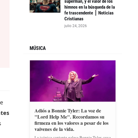
supermán, y el valor de los
himnos en la búsqueda de la
fe trascendente ⎪ Noticias
Cristianas
julio 24, 2026
MÚSICA
De
Adiós a Bonnie Tyler: La voz de
ntes
"Lord Help Me". Recordamos su
firmeza en los valores a pesar de los
s
vaivenes de la vida.
La icónica cantante galesa Bonnie Tyler, cuya