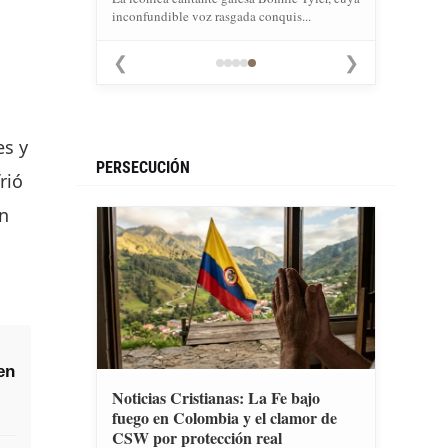
inconfundible voz rasgada conquis...
❮
❯
es y
PERSECUCIÓN
rió
un
en
Noticias Cristianas: La Fe bajo
fuego en Colombia y el clamor de
CSW por protección real