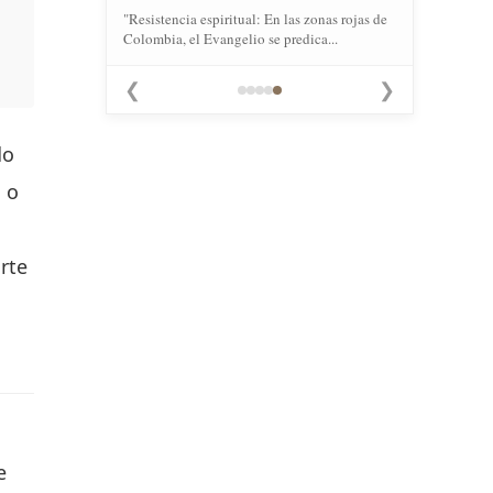
"Resistencia espiritual: En las zonas rojas de
Colombia, el Evangelio se predica...
❮
❯
do
 o
rte
e