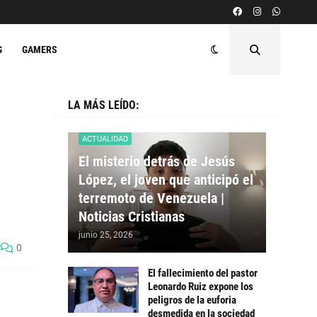
G
GAMERS
LA MÁS LEÍDO:
ACTUALIDAD
El misterio detrás de Jesús
López, el joven que anticipó el
terremoto de Venezuela |
Noticias Cristianas
junio 25, 2026
0
El fallecimiento del pastor
Leonardo Ruiz expone los
peligros de la euforia
desmedida en la sociedad