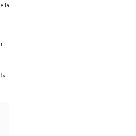
e la
n
o
 la