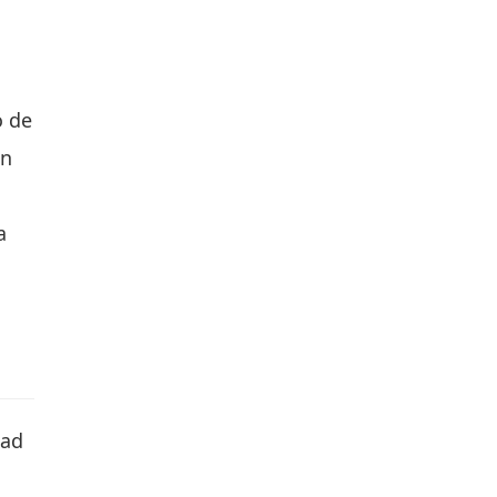
o de
on
a
dad