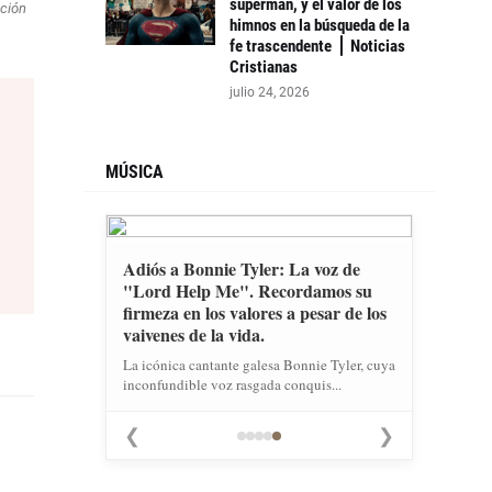
supermán, y el valor de los
ación
himnos en la búsqueda de la
fe trascendente ⎪ Noticias
Cristianas
julio 24, 2026
MÚSICA
Adiós a Bonnie Tyler: La voz de
"Lord Help Me". Recordamos su
firmeza en los valores a pesar de los
vaivenes de la vida.
La icónica cantante galesa Bonnie Tyler, cuya
inconfundible voz rasgada conquis...
❮
❯