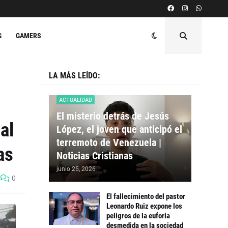
G
GAMERS
LA MÁS LEÍDO:
ACTUALIDAD
El misterio detrás de Jesús
al
López, el joven que anticipó el
terremoto de Venezuela |
as
Noticias Cristianas
junio 25, 2026
0
El fallecimiento del pastor
Leonardo Ruiz expone los
peligros de la euforia
desmedida en la sociedad