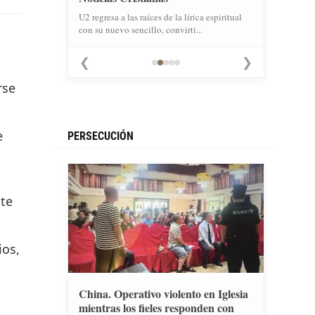
U2 regresa a las raíces de la lírica espiritual
con su nuevo sencillo, convirti...
❮
❯
rse
n
e
PERSECUCIÓN
nte
ios,
China. Operativo violento en Iglesia
mientras los fieles responden con