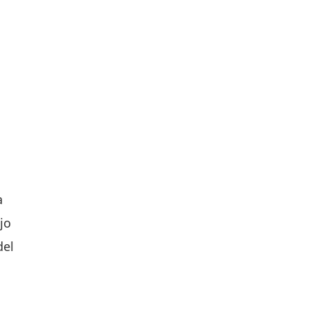
a
jo
del