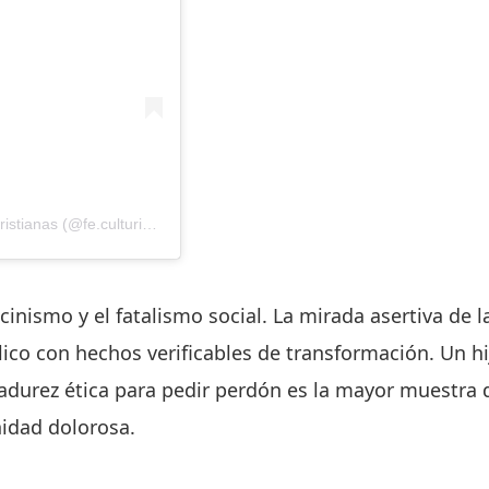
Una publicación compartida por Fe y Cultura | Noticias Cristianas (@fe.culturizar)
cinismo y el fatalismo social. La mirada asertiva de l
lico con hechos verificables de transformación. Un hi
madurez ética para pedir perdón es la mayor muestra 
nidad dolorosa.