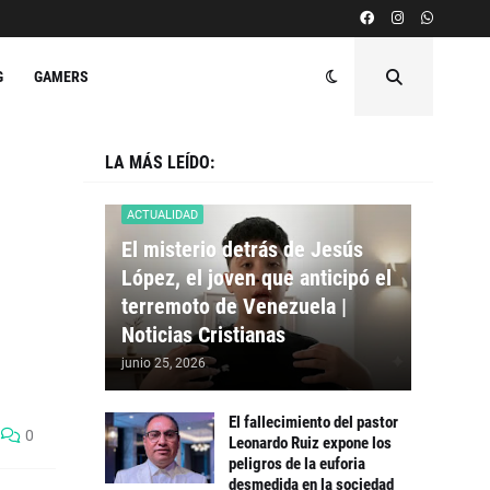
G
GAMERS
LA MÁS LEÍDO:
ACTUALIDAD
El misterio detrás de Jesús
López, el joven que anticipó el
terremoto de Venezuela |
Noticias Cristianas
junio 25, 2026
El fallecimiento del pastor
0
Leonardo Ruiz expone los
peligros de la euforia
desmedida en la sociedad