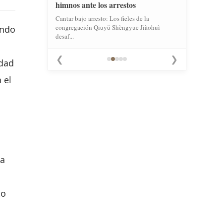
himnos ante los arrestos
Cantar bajo arresto: Los fieles de la
congregación Qiūyǔ Shèngyuē Jiàohuì
endo
desaf...
❮
❯
idad
 el
 a
to