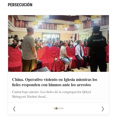
PERSECUCIÓN
China. Operativo violento en Iglesia mientras los
fieles responden con himnos ante los arrestos
Cantar bajo arresto: Los fieles de la congregación Qiūyǔ
Shèngyuē Jiàohuì desaf...
❮
❯